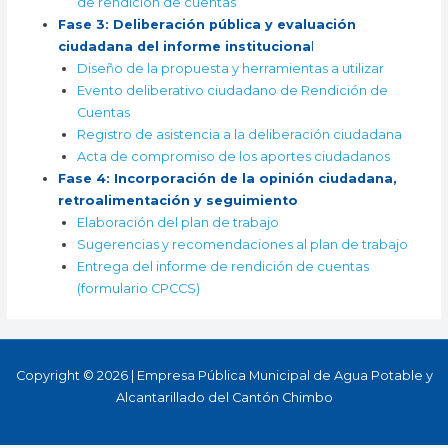
de rendición de cuentas
Fa
se 3: Deliberación pública y evaluación
ciudadana del informe instituciona
l
Diseño de la propuesta y herramientas a utilizar
Evento deliberativo ciudadano de Rendición de
Cuentas
Registro de asistencia a la deliberación ciudadana
Acta de compromiso de los aportes ciudadanos
Fase 4: Incorporación de la opinión ciudadana,
retroalimentación y seguimiento
Elaboración del plan de trabajo
Sugerencias y recomendaciones al plan de trabajo
Entrega del informe de rendición de cuentas
(formulario CPCCS)
Copyright © 2026 | Empresa Pública Municipal de Agua Potable y
Alcantarillado del Cantón Chimbo