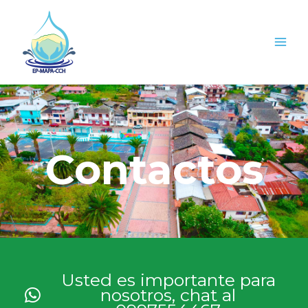
Ir
Main
al
Men
contenido
Contactos
Usted es importante para
nosotros, chat al