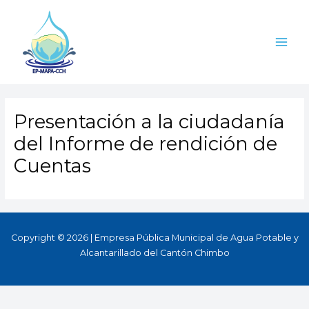
Ir
Main
al
Men
contenido
Presentación a la ciudadanía
del Informe de rendición de
Cuentas
Copyright © 2026 | Empresa Pública Municipal de Agua Potable y
Alcantarillado del Cantón Chimbo